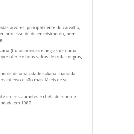
adas árvores, principalmente do carvalho,
 seu processo de desenvolvimento,
nem
ra
.
cana
(trufas brancas e negras de ótima
pre oferece boas safras de trufas negras,
lmente de uma cidade italiana chamada
os intenso e são mais fáceis de se
ente em restaurantes e chefs de renome
fundada em 1987.