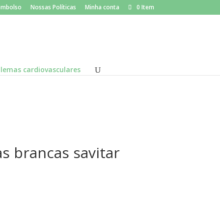
×
eembolso
Nossas Políticas
Minha conta
0 Item
lemas cardiovasculares
s brancas savitar