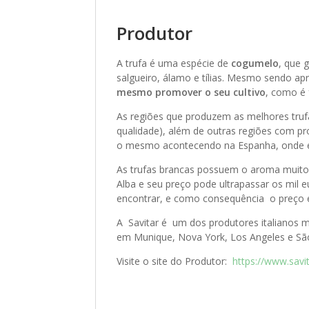
Produtor
A trufa é uma espécie de
cogumelo
, que 
salgueiro, álamo e tílias. Mesmo sendo a
mesmo promover o seu cultivo
, como é 
As regiões que produzem as melhores trufa
qualidade), além de outras regiões com pro
o mesmo acontecendo na Espanha, onde 
As trufas brancas possuem o aroma muito 
Alba e seu preço pode ultrapassar os mil 
encontrar, e como consequência o preço
A Savitar é um dos produtores italianos m
em Munique, Nova York, Los Angeles e São
Visite o site do Produtor:
https://www.savita