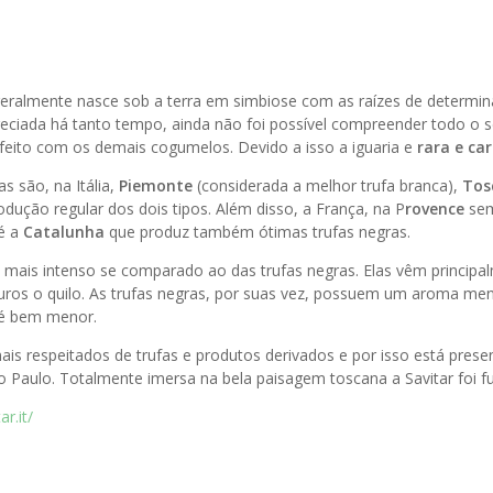
geralmente nasce sob a terra em simbiose com as raízes de determin
preciada há tanto tempo, ainda não foi possível compreender todo o
feito com os demais cogumelos. Devido a isso a iguaria e
rara e ca
s são, na Itália,
Piemonte
(considerada a melhor trufa branca),
Tos
dução regular dos dois tipos. Além disso, a França, na P
rovence
sem
é a
Catalunha
que produz também ótimas trufas negras.
mais intenso se comparado ao das trufas negras. Elas vêm principa
euros o quilo. As trufas negras, por suas vez, possuem um aroma men
 é bem menor.
ais respeitados de trufas e produtos derivados e por isso está pres
 Paulo. Totalmente imersa na bela paisagem toscana a Savitar foi 
r.it/