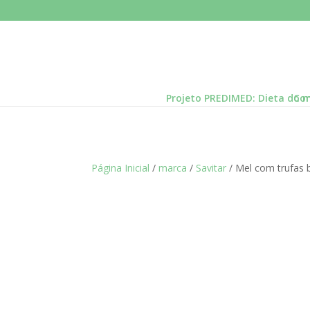
Projeto PREDIMED: Dieta do 
Con
Página Inicial
/
marca
/
Savitar
/ Mel com trufas 