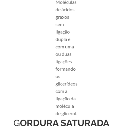
Moléculas
de ácidos
graxos
sem
ligação
dupla e
com uma
ou duas
ligações
formando
os
glicerídeos
com a
ligação da
molécula
de glicerol.
G
ORDURA SATURADA