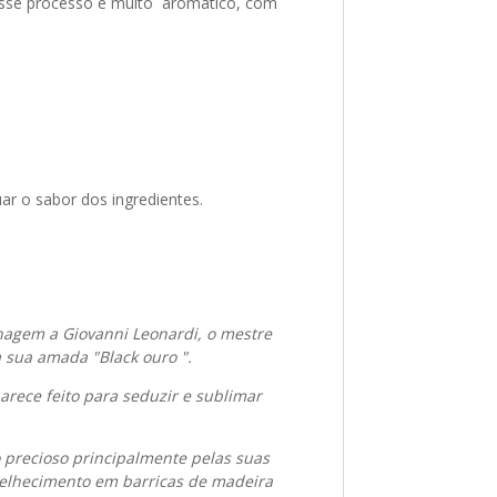
a esse processo é muito aromático, com
ar o sabor dos ingredientes.
agem a Giovanni Leonardi, o mestre
a sua amada "Black ouro ".
rece feito para seduzir e sublimar
 precioso principalmente pelas suas
nvelhecimento em barricas de madeira