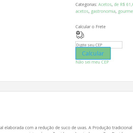
Don
Categorias:
Acetos
,
de R$ 61,
Giovanni
acetos
,
gastronomia
,
gourme
IGP
250ml
Calcular o Frete
quantidade
Calcular
Não sei meu CEP
l
al elaborada com a redução de suco de uvas. A Produção tradicional