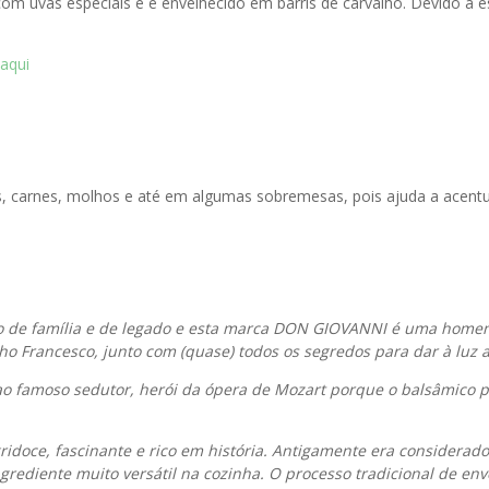
 com uvas especiais e é envelhecido em barris de carvalho. Devido 
 aqui
s, carnes, molhos e até em algumas sobremesas, pois ajuda a acentu
 de família e de legado e esta marca DON GIOVANNI é uma homen
lho Francesco, junto com (quase) todos os segredos para dar à luz 
 famoso sedutor, herói da ópera de Mozart porque o balsâmico pa
idoce, fascinante e rico em história. Antigamente era considerado
grediente muito versátil na cozinha. O processo tradicional de e