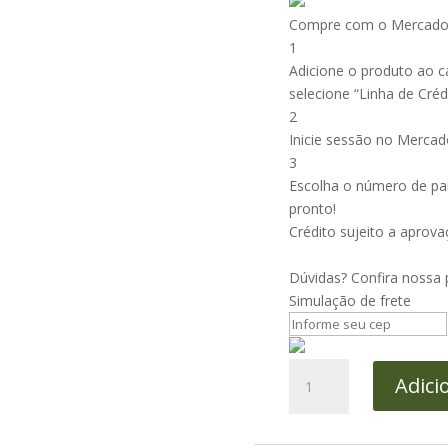
Compre com o Mercado 
1
Adicione o produto ao c
selecione “Linha de Crédi
2
Inicie sessão no Mercad
3
Escolha o número de par
pronto!
Crédito sujeito a aprova
Dúvidas? Confira nossa
Simulação de frete
Aceto
Adici
Balsamico
de
Modena