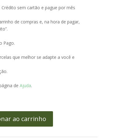
Crédito sem cartão e pague por mês
arrinho de compras e, na hora de pagar,
to”.
o Pago.
celas que melhor se adapte a você e
ção.
 página de
Ajuda
.
onar ao carrinho