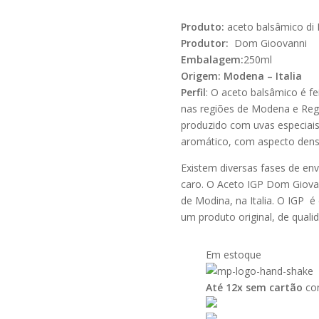
Produto:
aceto balsâmico di
Produtor:
Dom Gioovanni
Embalagem:
250ml
Origem: Modena – Italia
Perfil
: O aceto balsâmico é f
nas regiões de Modena e Reggi
produzido com uvas especiais
aromático, com aspecto denso
Existem diversas fases de en
caro. O Aceto IGP Dom Giovan
de Modina, na Italia. O IGP é
um produto original, de qualid
Em estoque
Até 12x sem cartão
com