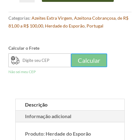
Azeites
Herdade
Categorias:
Azeites Extra Virgem
,
Azeitona Cobrançosa
,
de R$
do
81,00 a R$ 100,00
,
Herdade do Esporão
,
Portugal
Esporão
Cordovil/Cobrançosa
500ml
Calcular o Frete
quantidade
Calcular
Não sei meu CEP
Descrição
Informação adicional
Produto: Herdade do Esporão