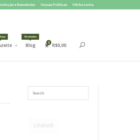
Devolução e Reembolso
Nossas Políticas
Minha conta
heça
Novidades
0
Azeite
Blog
R$
0,00
LIMPAR