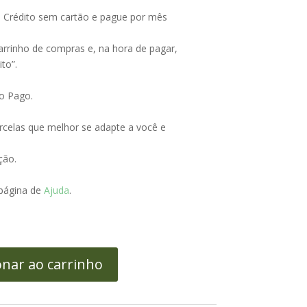
Crédito sem cartão e pague por mês
arrinho de compras e, na hora de pagar,
to”.
o Pago.
celas que melhor se adapte a você e
ção.
 página de
Ajuda
.
onar ao carrinho