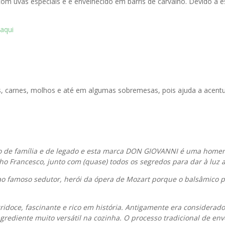
 com uvas especiais e é envelhecido em barris de carvalho. Devido 
 aqui
s, carnes, molhos e até em algumas sobremesas, pois ajuda a acentu
 de família e de legado e esta marca DON GIOVANNI é uma homen
lho Francesco, junto com (quase) todos os segredos para dar à luz 
 famoso sedutor, herói da ópera de Mozart porque o balsâmico pa
idoce, fascinante e rico em história. Antigamente era considerado
grediente muito versátil na cozinha. O processo tradicional de e