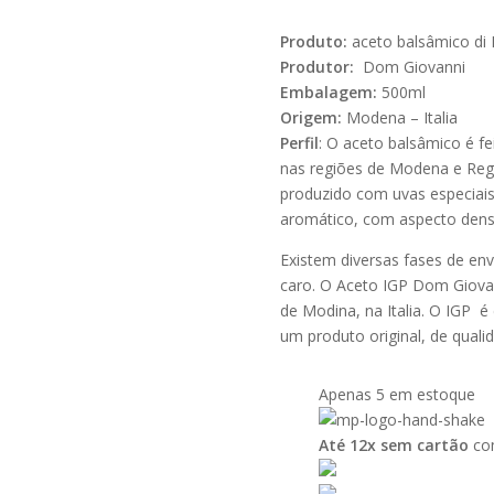
Produto:
aceto balsâmico di
Produtor:
Dom Giovanni
Embalagem:
500ml
Origem:
Modena – Italia
Perfil
: O aceto balsâmico é f
nas regiões de Modena e Reggi
produzido com uvas especiais
aromático, com aspecto denso
Existem diversas fases de en
caro. O Aceto IGP Dom Giovan
de Modina, na Italia. O IGP é
um produto original, de qualid
Apenas 5 em estoque
Até 12x sem cartão
com