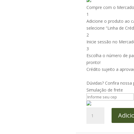
Compre com o Mercado 
1
Adicione o produto ao c
selecione “Linha de Crédi
2
Inicie sessão no Mercad
3
Escolha o número de par
pronto!
Crédito sujeito a aprova
Dúvidas? Confira nossa
Simulação de frete
Aceto
Adici
Balsamico
de
Modena