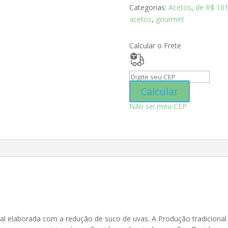
Don
Categorias:
Acetos
,
de R$ 101
Giovanni
acetos
,
gourmet
IGP
500ml
Calcular o Frete
quantidade
Calcular
Não sei meu CEP
al elaborada com a redução de suco de uvas. A Produção tradicional