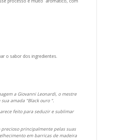
a esse processo é muito aromático, com
ar o sabor dos ingredientes.
agem a Giovanni Leonardi, o mestre
a sua amada "Black ouro ".
rece feito para seduzir e sublimar
 precioso principalmente pelas suas
nvelhecimento em barricas de madeira