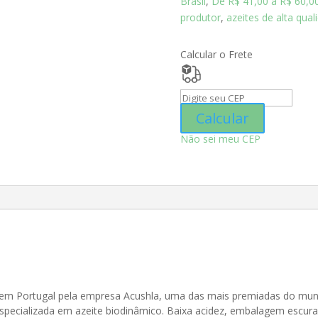
Brasil
,
De R$ 41,00 a R$ 60,0
produtor
,
azeites de alta qual
Calcular o Frete
Calcular
Não sei meu CEP
l
do em Portugal pela empresa Acushla, uma das mais premiadas do mu
specializada em azeite biodinâmico. Baixa acidez, embalagem escura