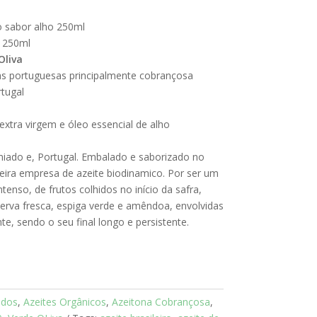
o sabor alho 250ml
e 250ml
Oliva
as portuguesas principalmente cobrançosa
tugal
 extra virgem e óleo essencial de alho
emiado e, Portugal. Embalado e saborizado no
imeira empresa de azeite biodinamico. Por ser um
tenso, de frutos colhidos no início da safra,
erva fresca, espiga verde e amêndoa, envolvidas
e, sendo o seu final longo e persistente.
ados
,
Azeites Orgânicos
,
Azeitona Cobrançosa
,