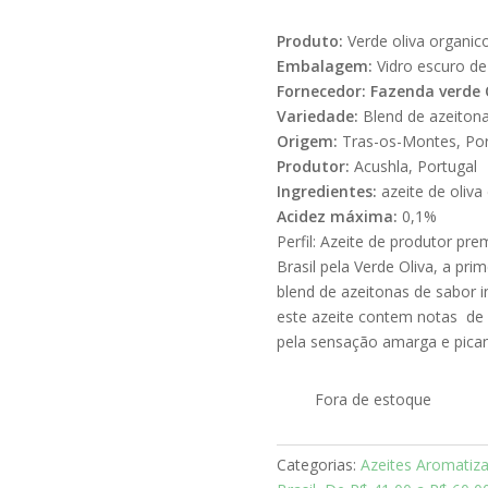
Produto:
Verde oliva organic
Embalagem:
Vidro escuro d
Fornecedor: Fazenda verde 
Variedade:
Blend de azeiton
Origem:
Tras-os-Montes, Por
Produtor:
Acushla, Portugal
Ingredientes:
azeite de oliva
Acidez máxima:
0,1%
Perfil: Azeite de produtor pr
Brasil pela Verde Oliva, a pr
blend de azeitonas de sabor in
este azeite contem notas de 
pela sensação amarga e picant
Fora de estoque
Categorias:
Azeites Aromatiz