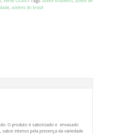
0
,
Verde OLiva
Tags:
azeite brasileiro
,
azeite de
idade
,
azeites do brasil
ndo. O produto é saborizado e envasado
, sabor intenso pela presença da variedade