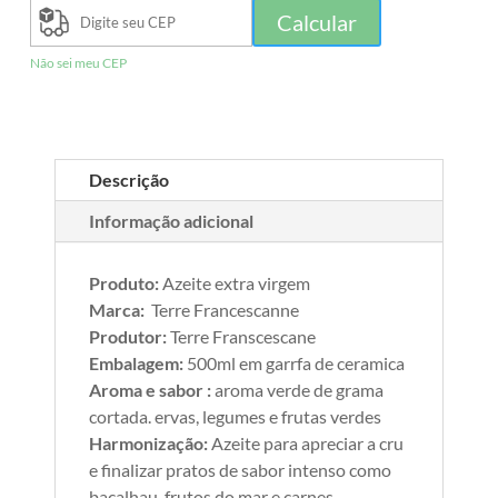
Calcular
Não sei meu CEP
Descrição
Informação adicional
Produto:
Azeite extra virgem
Marca:
Terre Francescanne
Produtor:
Terre Franscescane
Embalagem:
500ml em garrfa de ceramica
Aroma e sabor :
aroma verde de grama
cortada. ervas, legumes e frutas verdes
Harmonização:
Azeite para apreciar a cru
e finalizar pratos de sabor intenso como
bacalhau, frutos do mar e carnes