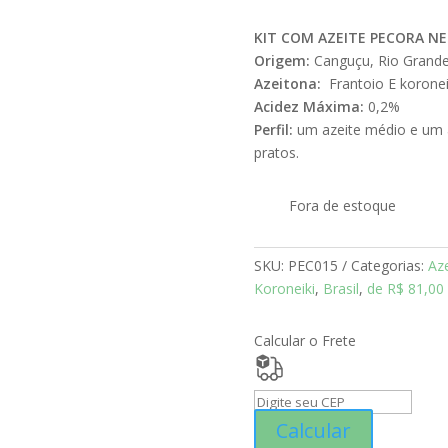
KIT COM AZEITE PECORA NE
Origem:
Canguçu, Rio Grande 
Azeitona:
Frantoio E koronei
Acidez Máxima:
0,2%
Perfil:
um azeite médio e um a
pratos.
Fora de estoque
SKU:
PEC015
Categorias:
Aze
Koroneiki
,
Brasil
,
de R$ 81,00
Calcular o Frete
Calcular