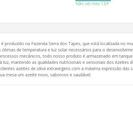
Não sei meu CEP
l
 é produzido na Fazenda Serra dos Tapes, que está localizada no mun
 ótimas de temperatura e luz solar necessários para o desenvolvimen
e processos mecânicos, todo nosso produto é armazenado em tanque
luz, mantendo as qualidades nutricionais e sensoriais dos Azeites d
clientes azeites de oliva extravirgens com a máxima expressão das su
 sua mesa um azeite novo, saboroso e saudável.