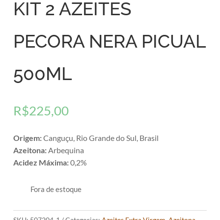
KIT 2 AZEITES
PECORA NERA PICUAL
500ML
R$
225,00
Origem:
Canguçu, Rio Grande do Sul, Brasil
Azeitona:
Arbequina
Acidez Máxima:
0,2%
Fora de estoque
SKU:
507204-1
Categorias:
Azeites Extra Virgem
,
Azeitona