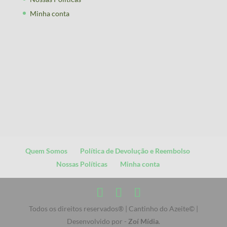
Minha conta
Quem Somos
Política de Devolução e Reembolso
Nossas Políticas
Minha conta
Todos os direitos reservados® | Cantinho do Azeite© |
Desenvolvido por -
Zoí Mídia
.