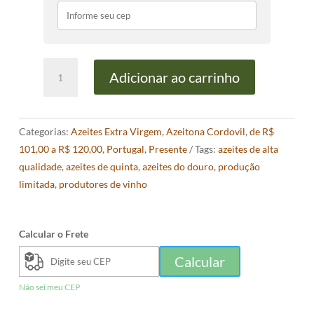
Azeite
Adicionar ao carrinho
Quinta
do
Noval
Categorias:
Azeites Extra Virgem
,
Azeitona Cordovil
,
de R$
Centenário
101,00 a R$ 120,00
,
Portugal
,
Presente
Tags:
azeites de alta
500ml
qualidade
,
azeites de quinta
,
azeites do douro
,
produção
quantidade
limitada
,
produtores de vinho
Calcular o Frete
Calcular
Não sei meu CEP