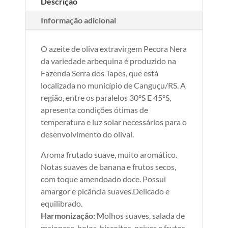
Descrição
Informação adicional
O azeite de oliva extravirgem Pecora Nera
da variedade arbequina é produzido na
Fazenda Serra dos Tapes, que está
localizada no município de Canguçu/RS. A
região, entre os paralelos 30°S E 45°S,
apresenta condições ótimas de
temperatura e luz solar necessários para o
desenvolvimento do olival.
Aroma frutado suave, muito aromático.
Notas suaves de banana e frutos secos,
com toque amendoado doce. Possui
amargor e picância suaves.Delicado e
equilibrado.
Harmonização: M
olhos suaves, salada de
maionese, bolos, biscoitos, peixes e frutos