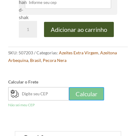
AZEITE
Adicionar ao carrinho
PECORA
NERA
ARBEQUINA
SKU:
507203
Categorias:
Azeites Extra Virgem
,
Azeitona
500ML
Arbequina
,
Brasil
,
Pecora Nera
quantidade
Calcular o Frete
Calcular
Não sei meu CEP