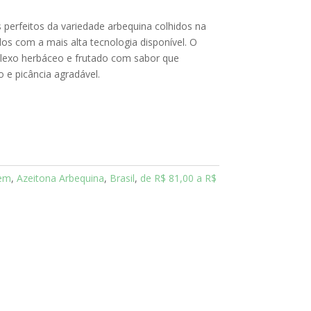
 perfeitos da variedade arbequina colhidos na
idos com a mais alta tecnologia disponível. O
exo herbáceo e frutado com sabor que
 e picância agradável.
gem
,
Azeitona Arbequina
,
Brasil
,
de R$ 81,00 a R$