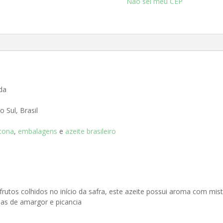
Não sei meu CEP
l
tda
 Sul, Brasil
itona
,
embalagens
e
azeite brasileiro
rutos colhidos no início da safra, este azeite possui aroma com mist
ias de amargor e picancia