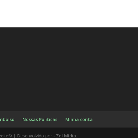
embolso
Nossas Políticas
Minha conta
zeite© | Desenvolvido por -
Zoí Mídia
.