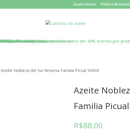
Quem Somos
Política de Devo
al
al
te de oliva
a
us segredos
liva
 Oliva com seus pratos
e Azeite de Oliva
itonas e sua influência nos azeites
iva
ez do azeite de oliva
 de oliva
de oliva
mediterrâneo com azeite de oliva reduz em 30% mortes por prob
va
ite brasileiro
tizado
ados
de Oliva
ico
nline do Cantinho do Azeite
 Azeite Nobleza del Sur Reserva Familia Picual 500ml
Azeite Noblez
Familia Picua
R$
88,00