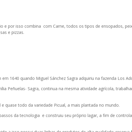
dio e por isso combina com Carne, todos os tipos de ensopados, pei
sas e pizzas.
 em 1640 quando Miguel Sánchez Sagra adquiriu na fazenda Los Addi
mília Peñuelas- Sagra, continua na mesma atividade agrícola, trabalh
al e quase todo da variedade Picual, a mais plantada no mundo.
passos da tecnologia e construiu seu próprio lagar, a fim de contro
do a isso possui duas linhas de produtos de alta qualidade: reserva f