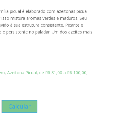
ília picual é elaborado com azeitonas picual
or isso mistura aromas verdes e maduros. Seu
vido à sua estrutura consistente. Picante e
 e persistente no paladar. Um dos azeites mais
gem
,
Azeitona Picual
,
de R$ 81,00 a R$ 100,00
,
Calcular