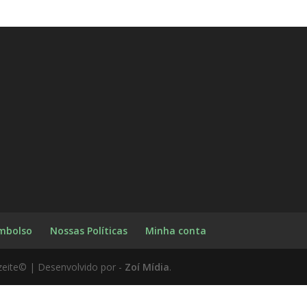
embolso
Nossas Políticas
Minha conta
zeite© | Desenvolvido por -
Zoí Mídia
.