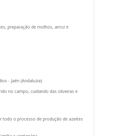
xes, preparação de molhos, arroz e
os - Jaén (Andaluzia)
ando no campo, cuidando das oliveiras e
lar todo o processo de produção de azeites
amília e centenária.